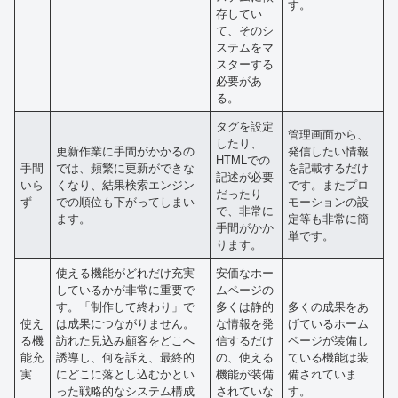
す。
存してい
て、そのシ
ステムをマ
スターする
必要があ
る。
タグを設定
管理画面から、
したり、
更新作業に手間がかかるの
発信したい情報
HTMLでの
手間
では、頻繁に更新ができな
を記載するだけ
記述が必要
いら
くなり、結果検索エンジン
です。またプロ
だったり
ず
での順位も下がってしまい
モーションの設
で、非常に
ます。
定等も非常に簡
手間がかか
単です。
ります。
使える機能がどれだけ充実
安価なホー
しているかが非常に重要で
ムページの
す。「制作して終わり」で
多くは静的
多くの成果をあ
使え
は成果につながりません。
な情報を発
げているホーム
る機
訪れた見込み顧客をどこへ
信するだけ
ページが装備し
能充
誘導し、何を訴え、最終的
の、使える
ている機能は装
実
にどこに落とし込むかとい
機能が装備
備されていま
った戦略的なシステム構成
されていな
す。