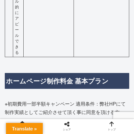
ル
的
に
ア
ピ
ー
ル
で
き
る
ホームページ制作料金 基本プラン
※初期費用一部半額キャンペーン 適用条件：弊社HPにて
制作実績としてご紹介させて頂く事に同意を頂ける方
Translate »
初期費用一
ホーム
シェア
トップ