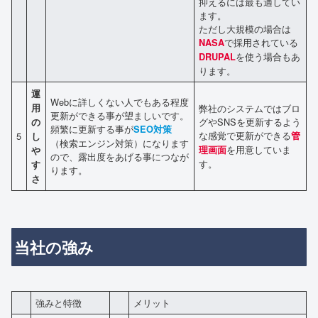
抑えるには最も適してい
ます。
ただし大規模の場合は
で採用されている
NASA
を使う場合もあ
DRUPAL
ります。
運
Webに詳しくない人でもある程度
用
弊社のシステムではブロ
更新ができる事が望ましいです。
グやSNSを更新するよう
の
頻繁に更新する事が
SEO対策
な感覚で更新ができる
5
管
し
（検索エンジン対策）になります
を用意していま
理画面
や
ので、露出度をあげる事につなが
す。
す
ります。
さ
当社の強み
強みと特徴
メリット