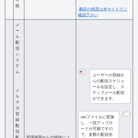
能
翻訳の精度は本サイトでご
確認下さい
メ
ー
ル
配
信
シ
ス
テ
ム
ユーザーの登録か
らの配信スケジュ
ールを設定し、ス
メ
テップメール配信
ル
ができます。
マ
ガ
登
csvファイルに変換
録
し、一括アップロ
配
ードが可能ですの
信
で、多数の配信先
管理画面からの操作によ
配