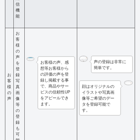
信
機
能
お
客
様
の
声
声の登録は非常に
お客様の声、感
を
簡単です。
想等お客様から
登
の評価の声を登
お
録
録し掲載する事
客
写
で、商品やサー
顔はオリジナルの
様
真
ビスの信頼性UP
イラストや写真画
の
画
をアピールでき
像等ご希望のデー
声
像
ます。
タを登録可能で
等
す。
の
登
録
も
可
能