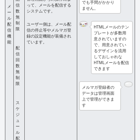
でも手間がかかり
って、メールを配信する
信
メ
ません。
システムです。
数
ー
無
ル
制
配
ユーザー側は、メール配
HTMLメールのテン
限
信
信の停止等やメルマガ登
プレートが多数用
機
録の設定機能が装備され
意されていますの
能
ています。
で、用意されてい
配
るデザインを流用
信
しておしゃれな
回
HTMLメールを配信
数
できます
無
制
限
メルマガ登録者の
データは管理画面
上で管理ができま
ス
す
ケ
ジ
ュ
ー
ル
配