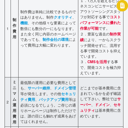
１．1万人を超えるビジ
ネスコンビニサービスの
アウトソーシングスタッ
制作費は単純に比較できるもので
フが対応する事で
はありません。制作
、
コスト
クオリティ
制
、その他様々な要素によって
パフォーマンスに優れた
機能
作
です。
1
数倍にも数分の一にもなります。
作業が可能
費
また全く同じ内容のホームページ
２．豊富な過去の
制作実
用
であっても、
によ
制作会社の環境
により、一からスクラ
績
って費用は大幅に変わります。
ッチ開発せずに、流用す
る事で開発コストを抑え
ています。
３．
する事
CMSを活用
で、開発コストを極力抑
えています。
ミ
最低限の運用に必要な費用として
ニ
も、
、
どこまでが基本費用に含
サーバー維持
ドメイン管理
まれているかを必ず確認
マ
等が発生します。その他
セキュリ
して下さい。弊社では
サ
ム
、
等は
ティ費用
バックアップ費用
2
、
、
ーバー
ドメイン
セキ
運
必須になるでしょう。ご存じの通
は基本費用に含
りホームページは制作しただけで
ュリティ
用
は、誰の目にも触れず成果をあげ
めています。
費
てはくれません。
用