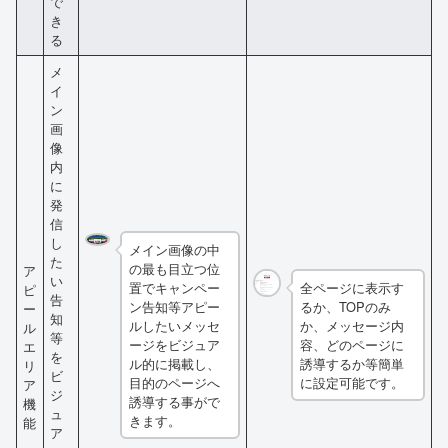
で
き
る
メ
イ
ン
画
像
内
に
発
信
し
メイン画像の中
た
の最も目立つ位
ア
い
置でキャンペー
全ページに表示す
ピ
告
ン告知等アピー
るか、TOPのみ
ー
知
ルしたいメッセ
か、メッセージ内
ル
等
ージをビジュア
容、どのページに
エ
を
ル的に掲載し、
誘導するか等簡単
リ
ビ
目的のページへ
に設定可能です。
ア
ジ
誘導する事がで
機
ュ
きます。
能
ア