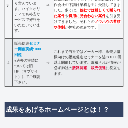
り営んでいま
作会社の下請け業務を主に受託してきま
3
⇒
す。ハイクオリ
した。多くは、
他社では難しくて断られ
ティでも格安サ
や
を引き受
た案件
費用に見合わない案件
ービスで好評を
けてきました。それらの
ノウハウの蓄積
いただいていま
が弊社の強みです。
や体制
す。
販売促進
セミナ
ー開催実績1000
これまで当社ではメーカー様、販売店舗
回超
様向けの販売促進セミナーを述べ1000回
※過去の実績に
以上開催しています。蓄積された情報が
４
⇒
ついては旧
必ず御社の
、
に役立ち
販路開拓
販売促進
HP（サブサイ
ます。
ト）にてご確認
下さい。
成果をあげるホームページとは！？