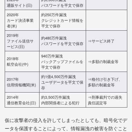
通販サイト(日)
パスワードを平文で保存
2020年
約250万件漏洩
カード決済事業
クレジットカード情報を
者(米)
平文で保存
2019年
約480万件漏洩
ファイル送信サ
⇒サービス終了
パスワードを平文で保存
ービス(日)
940万件漏洩
2018年
バックアップファイルを
⇒多額の制裁金等
航空会社(中)
平文で保存
約1億4,500万件漏洩
2017年
⇒格付け引き下げ、
ユーザデータを平文で保
信用情報機関(米)
多額の制裁金等
存
2014年
約3,500万件漏洩
⇒刑事裁判での過失
通信教育会社(日)
内部関係者による犯行
責任認定等
仮に攻撃者の侵入を許してしまったとしても、暗号化でデ
ータを保護することによって、情報漏洩の被害を防ぐこと