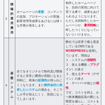
制作したホームページ
積
を、目的の実現に向けて
極
ホームページの
、コンテンツ
育てる事で、成果をあげ
更新
的
られるようになります。
の追加、プロモーションの実施、
3
運
ただし当初制作したホー
顧客管理等成果をあげるには様々
用
ムページが、
に
な作業が発生します。
運用戦略
費
即したつくりになってい
用
ないといけません。
弊社では世界で最も普及
しているCMSである
を採用し
WORDPRESS
ています。理由は
１．システムの
信頼性
２．使える機能（
プラグ
）の多さ
イン
全てをオリジナルで制作及び開発
基
３．使える
（デザ
テーマ
すると非常に費用が高額になると
盤
イン）の多さ
同時に、将来の
が得られに
拡張性
シ
４．サーバーや他との
相
くくなります。また
4
制作会社に依
ス
性
の場合も、そこで
存したシステム
テ
です。コストを抑え、か
しか手が加えにくく、割高になっ
ム
つ将来機能拡張の際にも
てしまいます。
障壁を減らし、コストを