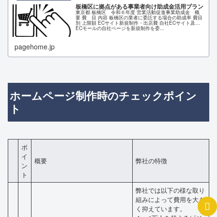
板橋区に拠点がある事業者向け助成金活用プラン
東京都 板橋区 令和６年度 営業活動促進事業助成金 概
要 費 目 内容 板橋区の業者に委託する場合の助成率 費目
別 上限額 ECサイト新規制作・出店費 自社ECサイト及び
ECモールの自社ページを新規制作を委...
pagehome.jp
ホームページ制作時のチェックポイン
ト
ポ
イ
概要
弊社の特徴
ン
ト
弊社では以下の様な取り
組みによって費用を大き
く抑えています。