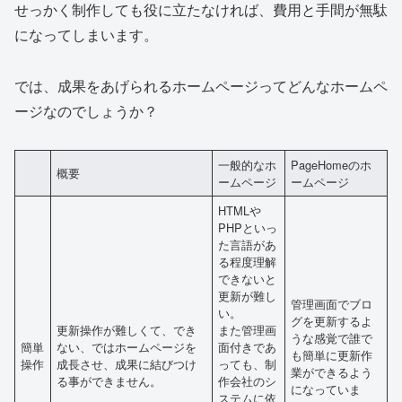
せっかく制作しても役に立たなければ、費用と手間が無駄
になってしまいます。
では、成果をあげられるホームページってどんなホームペ
ージなのでしょうか？
一般的なホ
PageHomeのホ
概要
ームページ
ームページ
HTMLや
PHPといっ
た言語があ
る程度理解
できないと
更新が難し
管理画面でブロ
い。
グを更新するよ
更新操作が難しくて、でき
また管理画
うな感覚で誰で
簡単
ない、ではホームページを
面付きであ
も簡単に更新作
操作
成長させ、成果に結びつけ
っても、制
業ができるよう
る事ができません。
作会社のシ
になっていま
ステムに依