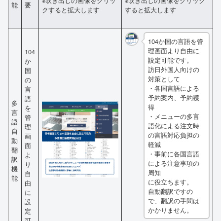
※吹き出しの画像をクリッ
※吹き出しの画像をクリック
能
要
クすると拡大します
すると拡大します
104か国の言語を管
理画面より自由に
104
設定可能です。
か
訪日外国人向けの
国
対策として
の
・各国言語による
言
予約案内、予約獲
語
多
得
を
言
・メニューの多言
管
語
語化による注文時
理
自
の言語対応負担の
画
動
軽減
面
翻
・事前に各国言語
よ
訳
による注意事項の
り
機
周知
自
能
に役立ちます。
由
自動翻訳ですの
に
で、翻訳の手間は
設
かかりません。
定
可