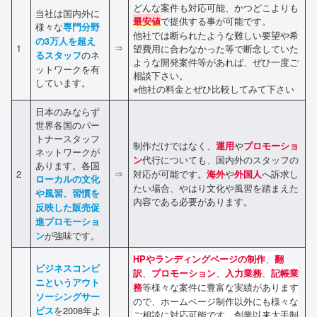
どんな案件も対応可能、かつどこよりも
当社は国内外に
で提供する事が可能です。
最安値
様々な
専門分野
他社では断られたような難しい要望や希
の3万人を超え
1
⇒
望費用に合わなかった等で断念していた
のネ
るスタッフ
ような開発案件等があれば、ぜひ一度ご
ットワークを有
相談下さい。
しています。
※他社の料金とぜひ比較してみて下さい
日本のみならず
世界各国のパー
トナースタッフ
制作だけではなく、
や
運用
プロモーショ
ネットワークが
代行についても、国内外のスタッフの
ン
あります。各国
2
⇒
対応が可能です。
や
へ訴求し
海外
外国人
ローカルの文化
たい場合、やはり文化や風習を踏まえた
や風習、習慣を
内容である必要があります。
反映した販売促
進プロモーショ
が強味です。
ン
、
HPやランディングページの制作
翻
ビジネスコンビ
、
、
、
訳
プロモーション
入力業務
記帳業
ニというアウト
等様々な案件に豊富な実績があります
務
ソーシングサー
ので、ホームページ制作以外にも様々な
を2008年よ
ビス
ご相談に対応可能です。創業以来大手制