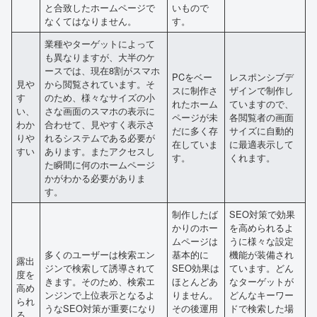
と合致したホームページで
いもので
なくてはなりません。
す。
業種やターゲットによって
も異なりますが、大半のケ
ースでは、現在8割がスマホ
PCをベー
レスポンシブデ
見や
から閲覧されています。そ
スに制作さ
ザインで制作し
す
のため、様々なサイズの小
れたホーム
ていますので、
い、
さな画面のスマホの表示に
ページが未
各閲覧者の画面
わか
合わせて、見やすく表示さ
だに多く存
サイズに自動的
りや
れるシステムである必要が
在していま
に最適表示して
すい
あります。またアクセスし
す。
くれます。
た瞬間に何のホームページ
かがわかる必要がありま
す。
制作したば
SEO対策で効果
かりのホー
を高められるよ
ムページは
うに様々な設定
多くのユーザーは検索エン
基本的に
機能が装備され
露出
ジンで検索して誘導されて
SEO効果は
ています。どん
度を
きます。そのため、検索エ
ほとんどあ
なターゲットが
高め
ンジンで上位表示となるよ
りません。
どんなキーワー
られ
うなSEO対策が重要になり
その後運用
ドで検索した場
る