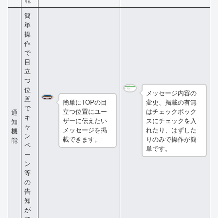
簡
単
操
作
で
目
立
つ
位
メッセージ内容の
置
簡単にTOPの目
変更、掲載の有無
で
立つ位置にユー
はチェックボック
通
キ
ザーに伝えたい
スにチェックを入
知
ャ
メッセージを掲
れたり、はずした
機
ン
載できます。
りのみで操作が簡
能
ペ
単です。
ー
ン
等
の
告
知
が