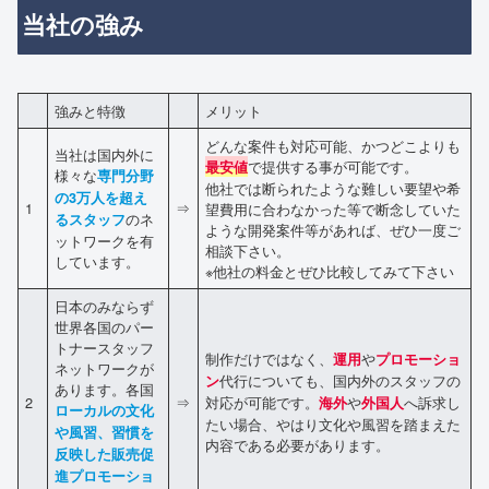
当社の強み
強みと特徴
メリット
どんな案件も対応可能、かつどこよりも
当社は国内外に
で提供する事が可能です。
最安値
様々な
専門分野
他社では断られたような難しい要望や希
の3万人を超え
1
⇒
望費用に合わなかった等で断念していた
のネ
るスタッフ
ような開発案件等があれば、ぜひ一度ご
ットワークを有
相談下さい。
しています。
※他社の料金とぜひ比較してみて下さい
日本のみならず
世界各国のパー
トナースタッフ
制作だけではなく、
や
運用
プロモーショ
ネットワークが
代行についても、国内外のスタッフの
ン
あります。各国
2
⇒
対応が可能です。
や
へ訴求し
海外
外国人
ローカルの文化
たい場合、やはり文化や風習を踏まえた
や風習、習慣を
内容である必要があります。
反映した販売促
進プロモーショ