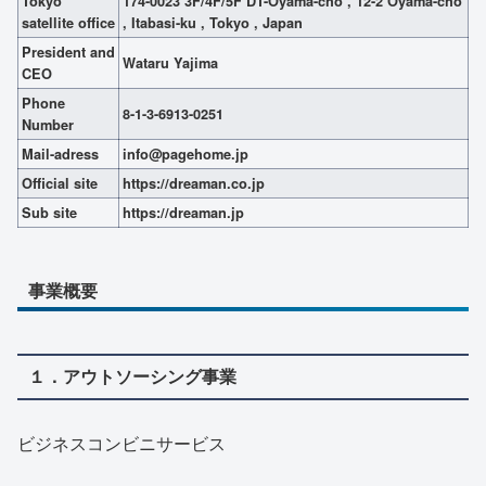
Tokyo
174-0023 3F/4F/5F DT-Oyama-cho , 12-2 Oyama-cho
satellite office
, Itabasi-ku , Tokyo , Japan
President and
Wataru Yajima
CEO
Phone
8-1-3-6913-0251
Number
Mail-adress
info@pagehome.jp
Official site
https://dreaman.co.jp
Sub site
https://dreaman.jp
事業概要
１．アウトソーシング事業
ビジネスコンビニサービス