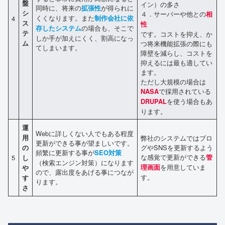
盤
イン）の多さ
同時に、将来の
が得られに
拡張性
シ
４．サーバーや他との
相
くくなります。また
4
制作会社に依
ス
性
の場合も、そこで
存したシステム
テ
です。コストを抑え、か
しか手が加えにくく、割高になっ
ム
つ将来機能拡張の際にも
てしまいます。
障壁を減らし、コストを
抑えるには最も適してい
ます。
ただし大規模の場合は
で採用されている
NASA
を使う場合もあ
DRUPAL
ります。
運
Webに詳しくない人でもある程度
用
弊社のシステムではブロ
更新ができる事が望ましいです。
グやSNSを更新するよう
の
頻繁に更新する事が
SEO対策
な感覚で更新ができる
5
管
し
（検索エンジン対策）になります
を用意していま
理画面
や
ので、露出度をあげる事につなが
す。
す
ります。
さ