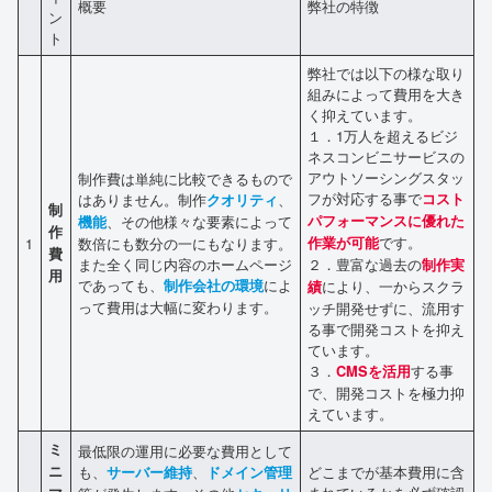
概要
弊社の特徴
ン
ト
弊社では以下の様な取り
組みによって費用を大き
く抑えています。
１．1万人を超えるビジ
ネスコンビニサービスの
アウトソーシングスタッ
制作費は単純に比較できるもので
フが対応する事で
はありません。制作
、
コスト
クオリティ
制
、その他様々な要素によって
パフォーマンスに優れた
機能
作
です。
1
数倍にも数分の一にもなります。
作業が可能
費
また全く同じ内容のホームページ
２．豊富な過去の
制作実
用
であっても、
によ
制作会社の環境
により、一からスクラ
績
って費用は大幅に変わります。
ッチ開発せずに、流用す
る事で開発コストを抑え
ています。
３．
する事
CMSを活用
で、開発コストを極力抑
えています。
ミ
最低限の運用に必要な費用として
ニ
も、
、
どこまでが基本費用に含
サーバー維持
ドメイン管理