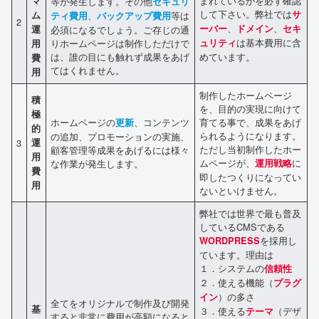
まれているかを必ず確認
マ
等が発生します。その他
セキュリ
して下さい。弊社では
サ
ム
、
等は
ティ費用
バックアップ費用
2
、
、
ーバー
ドメイン
セキ
運
必須になるでしょう。ご存じの通
は基本費用に含
りホームページは制作しただけで
ュリティ
用
は、誰の目にも触れず成果をあげ
めています。
費
てはくれません。
用
制作したホームページ
積
を、目的の実現に向けて
極
ホームページの
、コンテンツ
育てる事で、成果をあげ
更新
的
られるようになります。
の追加、プロモーションの実施、
3
運
ただし当初制作したホー
顧客管理等成果をあげるには様々
用
ムページが、
に
な作業が発生します。
運用戦略
費
即したつくりになってい
用
ないといけません。
弊社では世界で最も普及
しているCMSである
を採用し
WORDPRESS
ています。理由は
１．システムの
信頼性
２．使える機能（
プラグ
）の多さ
イン
全てをオリジナルで制作及び開発
基
３．使える
（デザ
テーマ
すると非常に費用が高額になると