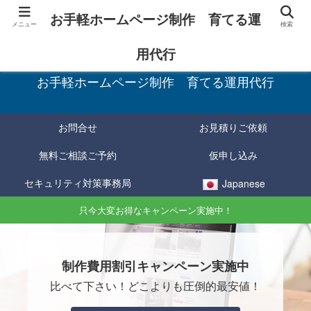
お手軽ホームページ制作 育てる運
メニュー
検索
お手軽に制作し、育てて確実に成果をあげる！
用代行
お手軽ホームページ制作 育てる運用代行
お問合せ
お見積りご依頼
無料ご相談ご予約
仮申し込み
セキュリティ対策事務局
Japanese
只今大変お得なキャンペーン実施中！
制作費用割引キャンペーン実施中
比べて下さい！どこよりも圧倒的最安値！