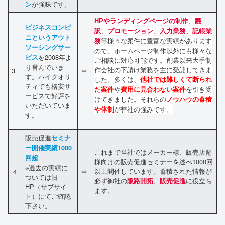
が強味です。
ン
、
HPやランディングページの制作
翻
ビジネスコンビ
、
、
、
訳
プロモーション
入力業務
記帳業
ニというアウト
等様々な案件に豊富な実績があります
務
ソーシングサー
ので、ホームページ制作以外にも様々な
を2008年よ
ビス
ご相談に対応可能です。創業以来大手制
り営んでいま
作会社の下請け業務を主に受託してきま
3
⇒
す。ハイクオリ
した。多くは、
他社では難しくて断られ
ティでも格安サ
や
を引き受
た案件
費用に見合わない案件
ービスで好評を
けてきました。それらの
ノウハウの蓄積
いただいていま
が弊社の強みです。
や体制
す。
販売促進
セミナ
ー開催実績1000
これまで当社ではメーカー様、販売店舗
回超
様向けの販売促進セミナーを述べ1000回
※過去の実績に
以上開催しています。蓄積された情報が
４
⇒
ついては旧
必ず御社の
、
に役立ち
販路開拓
販売促進
HP（サブサイ
ます。
ト）にてご確認
下さい。