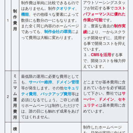
アウトソーシングスタッ
制作費は単純に比較できるもので
フが対応する事で
はありません。制作
、
コスト
クオリティ
制
、その他様々な要素によって
パフォーマンスに優れた
機能
作
です。
1
数倍にも数分の一にもなります。
作業が可能
費
また全く同じ内容のホームページ
２．豊富な過去の
制作実
用
であっても、
によ
制作会社の環境
により、一からスクラ
績
って費用は大幅に変わります。
ッチ開発せずに、流用す
る事で開発コストを抑え
ています。
３．
する事
CMSを活用
で、開発コストを極力抑
えています。
ミ
最低限の運用に必要な費用として
ニ
も、
、
どこまでが基本費用に含
サーバー維持
ドメイン管理
まれているかを必ず確認
マ
等が発生します。その他
セキュリ
して下さい。弊社では
サ
ム
、
等は
ティ費用
バックアップ費用
2
、
、
ーバー
ドメイン
セキ
運
必須になるでしょう。ご存じの通
は基本費用に含
りホームページは制作しただけで
ュリティ
用
は、誰の目にも触れず成果をあげ
めています。
費
てはくれません。
用
制作したホームページ
積
を、目的の実現に向けて