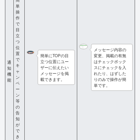
単
操
作
で
目
立
つ
位
メッセージ内容の
置
簡単にTOPの目
変更、掲載の有無
で
立つ位置にユー
はチェックボック
通
キ
ザーに伝えたい
スにチェックを入
知
ャ
メッセージを掲
れたり、はずした
機
ン
載できます。
りのみで操作が簡
能
ペ
単です。
ー
ン
等
の
告
知
が
で
き