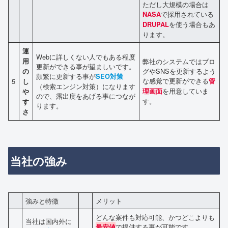
ただし大規模の場合は
で採用されている
NASA
を使う場合もあ
DRUPAL
ります。
運
Webに詳しくない人でもある程度
用
弊社のシステムではブロ
更新ができる事が望ましいです。
グやSNSを更新するよう
の
頻繁に更新する事が
SEO対策
な感覚で更新ができる
5
管
し
（検索エンジン対策）になります
を用意していま
理画面
や
ので、露出度をあげる事につなが
す。
す
ります。
さ
当社の強み
強みと特徴
メリット
どんな案件も対応可能、かつどこよりも
当社は国内外に
で提供する事が可能です。
最安値