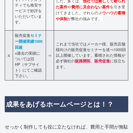
した。多くは、
他社では難しくて断られ
ティでも格安サ
や
を引き受
た案件
費用に見合わない案件
ービスで好評を
けてきました。それらの
ノウハウの蓄積
いただいていま
が弊社の強みです。
や体制
す。
販売促進
セミナ
ー開催実績1000
これまで当社ではメーカー様、販売店舗
回超
様向けの販売促進セミナーを述べ1000回
※過去の実績に
以上開催しています。蓄積された情報が
４
⇒
ついては旧
必ず御社の
、
に役立ち
販路開拓
販売促進
HP（サブサイ
ます。
ト）にてご確認
下さい。
成果をあげるホームページとは！？
せっかく制作しても役に立たなければ、費用と手間が無駄