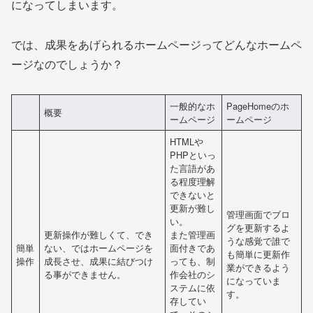
になってしまいます。
では、成果をあげられるホームページってどんなホームペ
ージなのでしょうか？
一般的なホ
PageHomeのホ
概要
ームページ
ームページ
HTMLや
PHPといっ
た言語があ
る程度理解
できないと
更新が難し
管理画面でブロ
い。
グを更新するよ
更新操作が難しくて、でき
また管理画
うな感覚で誰で
簡単
ない、ではホームページを
面付きであ
も簡単に更新作
操作
成長させ、成果に結びつけ
っても、制
業ができるよう
る事ができません。
作会社のシ
になっていま
ステムに依
す。
存してい