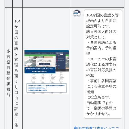
104か国の言語を管
理画面より自由に
104
設定可能です。
か
訪日外国人向けの
国
対策として
の
・各国言語による
言
予約案内、予約獲
語
多
得
を
言
・メニューの多言
管
語
語化による注文時
理
自
の言語対応負担の
画
動
軽減
面
翻
・事前に各国言語
よ
訳
による注意事項の
り
機
周知
自
能
に役立ちます。
由
自動翻訳ですの
に
で、翻訳の手間は
設
かかりません。
定
可
能
翻訳の精度は本サイトでご