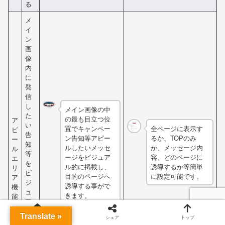
る
メ
イ
ン
画
像
内
に
発
信
し
メイン画像の中
た
の最も目立つ位
ア
い
置でキャンペー
全ページに表示す
ピ
告
ン告知等アピー
るか、TOPのみ
ー
知
ルしたいメッセ
か、メッセージ内
ル
等
ージをビジュア
容、どのページに
エ
を
ル的に掲載し、
誘導するか等簡単
リ
ビ
目的のページへ
に設定可能です。
ア
ジ
誘導する事がで
機
ュ
きます。
能
ア
ル
Translate »
ホーム
シェア
トップ
的