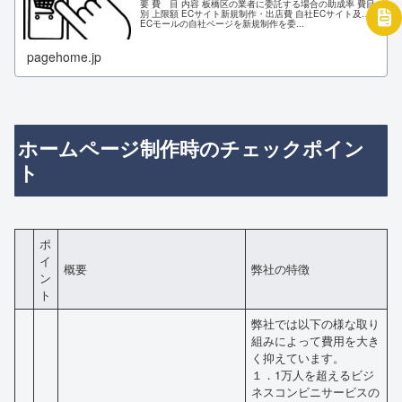
要 費 目 内容 板橋区の業者に委託する場合の助成率 費目
別 上限額 ECサイト新規制作・出店費 自社ECサイト及び
ECモールの自社ページを新規制作を委...
pagehome.jp
ホームページ制作時のチェックポイン
ト
ポ
イ
概要
弊社の特徴
ン
ト
弊社では以下の様な取り
組みによって費用を大き
く抑えています。
１．1万人を超えるビジ
ネスコンビニサービスの