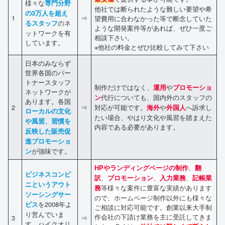
様々な
専門分野
他社では断られたような難しい要望や希
の3万人を超え
1
⇒
望費用に合わなかった等で断念していた
のネ
るスタッフ
ような開発案件等があれば、ぜひ一度ご
ットワークを有
相談下さい。
しています。
※他社の料金とぜひ比較してみて下さい
日本のみならず
世界各国のパー
トナースタッフ
制作だけではなく、
や
運用
プロモーショ
ネットワークが
代行についても、国内外のスタッフの
ン
あります。各国
2
⇒
対応が可能です。
や
へ訴求し
海外
外国人
ローカルの文化
たい場合、やはり文化や風習を踏まえた
や風習、習慣を
内容である必要があります。
反映した販売促
進プロモーショ
が強味です。
ン
、
HPやランディングページの制作
翻
ビジネスコンビ
、
、
、
訳
プロモーション
入力業務
記帳業
ニというアウト
等様々な案件に豊富な実績があります
務
ソーシングサー
ので、ホームページ制作以外にも様々な
を2008年よ
ビス
ご相談に対応可能です。創業以来大手制
り営んでいま
作会社の下請け業務を主に受託してきま
3
⇒
す。ハイクオリ