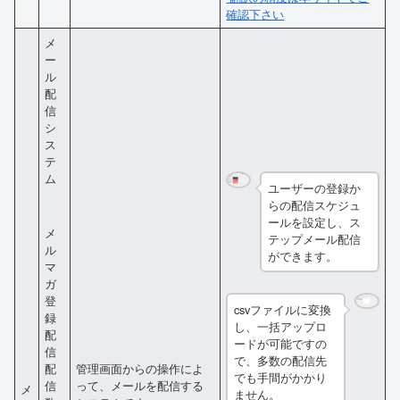
確認下さい
メ
ー
ル
配
信
シ
ス
テ
ム
ユーザーの登録か
らの配信スケジュ
ールを設定し、ス
メ
テップメール配信
ル
ができます。
マ
ガ
登
csvファイルに変換
録
し、一括アップロ
配
ードが可能ですの
信
で、多数の配信先
管理画面からの操作によ
配
でも手間がかかり
って、メールを配信する
信
メ
ません。