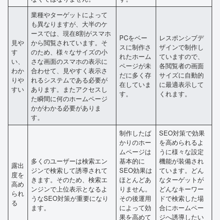
業種やターゲットによって
も異なりますが、大半のケ
ースでは、現在8割がスマホ
PCをベー
レスポンシブデ
見や
から閲覧されています。そ
スに制作さ
ザインで制作し
す
のため、様々なサイズの小
れたホーム
ていますので、
い、
さな画面のスマホの表示に
ページが未
各閲覧者の画面
わか
合わせて、見やすく表示さ
だに多く存
サイズに自動的
りや
れるシステムである必要が
在していま
に最適表示して
すい
あります。またアクセスし
す。
くれます。
た瞬間に何のホームページ
かがわかる必要がありま
す。
制作したば
SEO対策で効果
かりのホー
を高められるよ
ムページは
うに様々な設定
多くのユーザーは検索エン
基本的に
機能が装備され
露出
ジンで検索して誘導されて
SEO効果は
ています。どん
度を
きます。そのため、検索エ
ほとんどあ
なターゲットが
高め
ンジンで上位表示となるよ
りません。
どんなキーワー
られ
うなSEO対策が重要になり
その後運用
ドで検索した場
る
ます。
によって効
合にホームペー
果を高めて
ジへ誘導したい