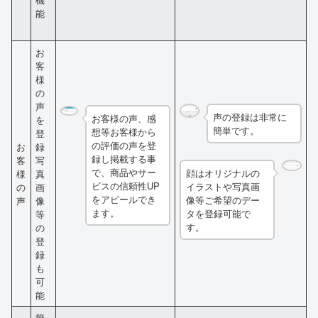
能
お
客
様
の
声
声の登録は非常に
お客様の声、感
を
簡単です。
想等お客様から
登
の評価の声を登
お
録
録し掲載する事
客
写
で、商品やサー
顔はオリジナルの
様
真
ビスの信頼性UP
イラストや写真画
の
画
をアピールでき
像等ご希望のデー
声
像
ます。
タを登録可能で
等
す。
の
登
録
も
可
能
簡