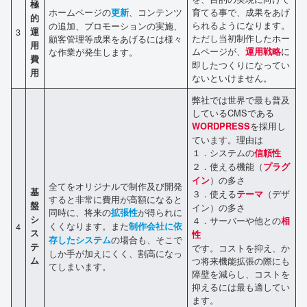
極
ホームページの
、コンテンツ
育てる事で、成果をあげ
更新
的
られるようになります。
の追加、プロモーションの実施、
3
運
ただし当初制作したホー
顧客管理等成果をあげるには様々
用
ムページが、
に
な作業が発生します。
運用戦略
費
即したつくりになってい
用
ないといけません。
弊社では世界で最も普及
しているCMSである
を採用し
WORDPRESS
ています。理由は
１．システムの
信頼性
２．使える機能（
プラグ
）の多さ
イン
全てをオリジナルで制作及び開発
基
３．使える
（デザ
テーマ
すると非常に費用が高額になると
盤
イン）の多さ
同時に、将来の
が得られに
拡張性
シ
４．サーバーや他との
相
くくなります。また
4
制作会社に依
ス
性
の場合も、そこで
存したシステム
テ
です。コストを抑え、か
しか手が加えにくく、割高になっ
ム
つ将来機能拡張の際にも
てしまいます。
障壁を減らし、コストを
抑えるには最も適してい
ます。