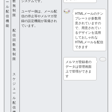
システムです。
数
ー
無
ル
制
配
ユーザー側は、メール配
HTMLメールのテン
限
信
信の停止等やメルマガ登
プレートが多数用
機
録の設定機能が装備され
意されていますの
能
ています。
で、用意されてい
配
るデザインを流用
信
しておしゃれな
回
HTMLメールを配信
数
できます
無
制
限
メルマガ登録者の
データは管理画面
上で管理ができま
ス
す
ケ
ジ
ュ
ー
ル
配
信
機