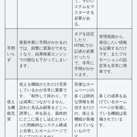
て、そのシ
ステムをマ
スターする
必要があ
る。
タグを設定
管理画面から、
したり、
更新作業に手間がかかるの
発信したい情報
HTMLでの
手間
では、頻繁に更新ができな
を記載するだけ
記述が必要
いら
くなり、結果検索エンジン
です。またプロ
だったり
ず
での順位も下がってしまい
モーションの設
で、非常に
ます。
定等も非常に簡
手間がかか
単です。
ります。
使える機能がどれだけ充実
安価なホー
しているかが非常に重要で
ムページの
す。「制作して終わり」で
多くは静的
多くの成果をあ
使え
は成果につながりません。
な情報を発
げているホーム
る機
訪れた見込み顧客をどこへ
信するだけ
ページが装備し
能充
誘導し、何を訴え、最終的
の、使える
ている機能は装
実
にどこに落とし込むかとい
機能が装備
備されていま
った戦略的なシステム構成
されていな
す。
と合致したホームページで
いもので
なくてはなりません。
す。