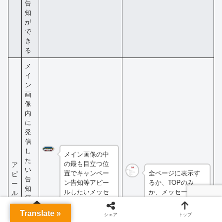
告
知
が
で
き
る
メ
イ
ン
画
像
内
に
発
信
し
メイン画像の中
た
の最も目立つ位
ア
い
置でキャンペー
全ページに表示す
ピ
告
ン告知等アピー
るか、TOPのみ
ー
知
ルしたいメッセ
か、メッセージ内
ル
等
ージをビジュア
容、どのページに
エ
を
ル的に掲載し、
誘導するか等簡単
リ
Translate »
ホーム
シェア
トップ
ビ
目的のページへ
に設定可能です。
ア