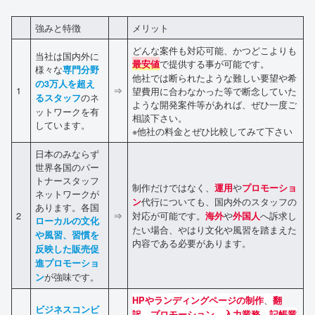
強みと特徴
メリット
どんな案件も対応可能、かつどこよりも
当社は国内外に
で提供する事が可能です。
最安値
様々な
専門分野
他社では断られたような難しい要望や希
の3万人を超え
1
⇒
望費用に合わなかった等で断念していた
のネ
るスタッフ
ような開発案件等があれば、ぜひ一度ご
ットワークを有
相談下さい。
しています。
※他社の料金とぜひ比較してみて下さい
日本のみならず
世界各国のパー
トナースタッフ
制作だけではなく、
や
運用
プロモーショ
ネットワークが
代行についても、国内外のスタッフの
ン
あります。各国
2
⇒
対応が可能です。
や
へ訴求し
海外
外国人
ローカルの文化
たい場合、やはり文化や風習を踏まえた
や風習、習慣を
内容である必要があります。
反映した販売促
進プロモーショ
が強味です。
ン
、
HPやランディングページの制作
翻
ビジネスコンビ
、
、
、
訳
プロモーション
入力業務
記帳業