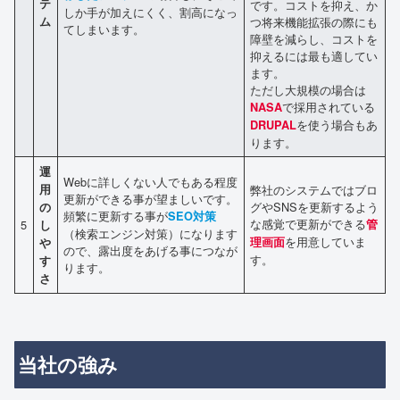
テ
です。コストを抑え、か
しか手が加えにくく、割高になっ
ム
つ将来機能拡張の際にも
てしまいます。
障壁を減らし、コストを
抑えるには最も適してい
ます。
ただし大規模の場合は
で採用されている
NASA
を使う場合もあ
DRUPAL
ります。
運
Webに詳しくない人でもある程度
用
弊社のシステムではブロ
更新ができる事が望ましいです。
グやSNSを更新するよう
の
頻繁に更新する事が
SEO対策
な感覚で更新ができる
5
管
し
（検索エンジン対策）になります
を用意していま
理画面
や
ので、露出度をあげる事につなが
す。
す
ります。
さ
当社の強み