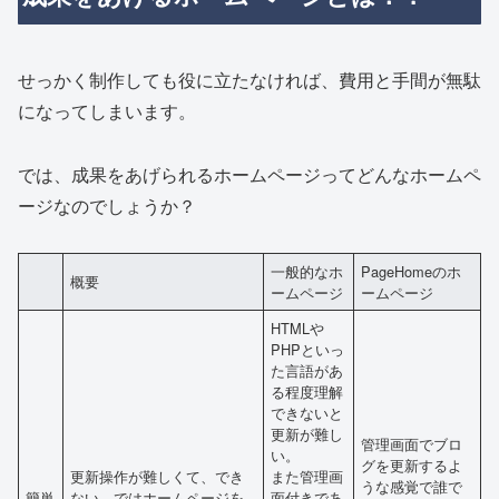
せっかく制作しても役に立たなければ、費用と手間が無駄
になってしまいます。
では、成果をあげられるホームページってどんなホームペ
ージなのでしょうか？
一般的なホ
PageHomeのホ
概要
ームページ
ームページ
HTMLや
PHPといっ
た言語があ
る程度理解
できないと
更新が難し
管理画面でブロ
い。
グを更新するよ
更新操作が難しくて、でき
また管理画
うな感覚で誰で
簡単
ない、ではホームページを
面付きであ