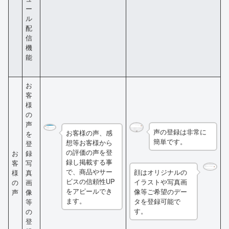
ー
ル
配
信
機
能
お
客
様
の
声
声の登録は非常に
お客様の声、感
を
簡単です。
想等お客様から
登
の評価の声を登
お
録
録し掲載する事
客
写
で、商品やサー
顔はオリジナルの
様
真
ビスの信頼性UP
イラストや写真画
の
画
をアピールでき
像等ご希望のデー
声
像
ます。
タを登録可能で
等
す。
の
登