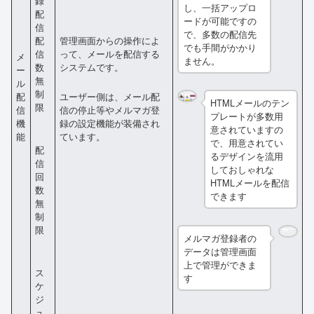
録
し、一括アップロ
配
ードが可能ですの
信
で、多数の配信先
管理画面からの操作によ
配
でも手間がかかり
って、メールを配信する
信
メ
ません。
システムです。
数
ー
無
ル
制
配
ユーザー側は、メール配
HTMLメールのテン
限
信
信の停止等やメルマガ登
プレートが多数用
機
録の設定機能が装備され
意されていますの
能
ています。
で、用意されてい
配
るデザインを流用
信
しておしゃれな
回
HTMLメールを配信
数
できます
無
制
限
メルマガ登録者の
データは管理画面
上で管理ができま
ス
す
ケ
ジ
ュ