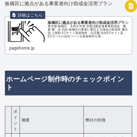
板橋区に拠点がある事業者向け助成金活用プラン
板橋区に拠点がある事業者向け助成金活用プラン
東京都 板橋区 令和６年度 営業活動促進事業助成金 概
要 費 目 内容 板橋区の業者に委託する場合の助成率 費目
別 上限額 ECサイト新規制作・出店費 自社ECサイト及び
ECモールの自社ページを新規制作を委...
pagehome.jp
ホームページ制作時のチェックポイン
ト
ポ
イ
概要
弊社の特徴
ン
ト