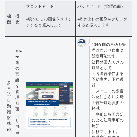
フロントヤード
バックヤード（管理画面）
機
概
※吹き出しの画像をクリッ
※吹き出しの画像をクリック
能
要
クすると拡大します
すると拡大します
104か国の言語を管
理画面より自由に
104
設定可能です。
か
訪日外国人向けの
国
対策として
の
・各国言語による
言
予約案内、予約獲
語
多
得
を
言
・メニューの多言
管
語
語化による注文時
理
自
の言語対応負担の
画
動
軽減
面
翻
・事前に各国言語
よ
訳
による注意事項の
り
機
周知
自
能
に役立ちます。
由