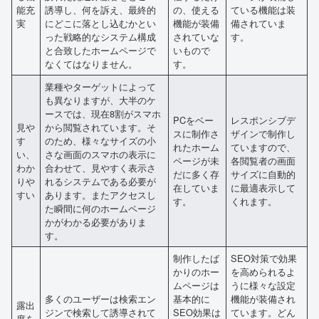
能充
誘導し、何を訴え、最終的
の、使える
ている機能は装
実
にどこに落とし込むかとい
機能が装備
備されていま
った戦略的なシステム構成
されていな
す。
と合致したホームページで
いもので
なくてはなりません。
す。
業種やターゲットによって
も異なりますが、大半のケ
ースでは、現在8割がスマホ
PCをベー
レスポンシブデ
見や
から閲覧されています。そ
スに制作さ
ザインで制作し
す
のため、様々なサイズの小
れたホーム
ていますので、
い、
さな画面のスマホの表示に
ページが未
各閲覧者の画面
わか
合わせて、見やすく表示さ
だに多く存
サイズに自動的
りや
れるシステムである必要が
在していま
に最適表示して
すい
あります。またアクセスし
す。
くれます。
た瞬間に何のホームページ
かがわかる必要がありま
す。
制作したば
SEO対策で効果
かりのホー
を高められるよ
ムページは
うに様々な設定
多くのユーザーは検索エン
基本的に
機能が装備され
露出
ジンで検索して誘導されて
SEO効果は
ています。どん
度を