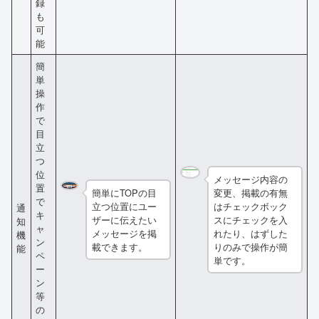
録
も
可
能
簡
単
操
作
で
目
立
つ
位
メッセージ内容の
置
簡単にTOPの目
変更、掲載の有無
で
立つ位置にユー
はチェックボック
通
キ
ザーに伝えたい
スにチェックを入
知
ャ
メッセージを掲
れたり、はずした
機
ン
載できます。
りのみで操作が簡
能
ペ
単です。
ー
ン
等
の