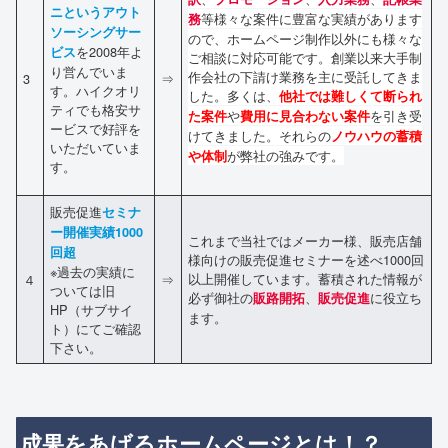
ニというアウト
等様々な案件に豊富な実績があります
務
ソーシングサー
ので、ホームページ制作以外にも様々な
を2008年よ
ビス
ご相談に対応可能です。創業以来大手制
り営んでいま
作会社の下請け業務を主に受託してきま
3
⇒
す。ハイクオリ
した。多くは、
他社では難しくて断られ
ティでも格安サ
や
を引き受
た案件
費用に見合わない案件
ービスで好評を
けてきました。それらの
ノウハウの蓄積
いただいていま
が弊社の強みです。
や体制
す。
販売促進
セミナ
ー開催実績1000
これまで当社ではメーカー様、販売店舗
回超
様向けの販売促進セミナーを述べ1000回
※過去の実績に
以上開催しています。蓄積された情報が
４
⇒
ついては旧
必ず御社の
、
に役立ち
販路開拓
販売促進
HP（サブサイ
ます。
ト）にてご確認
下さい。
成果をあげるホームページとは！？