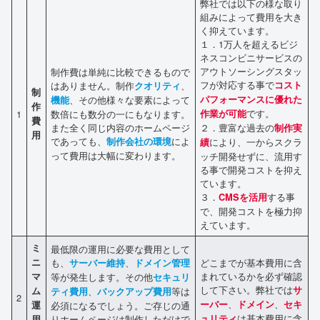
弊社では以下の様な取り
組みによって費用を大き
く抑えています。
１．1万人を超えるビジ
ネスコンビニサービスの
アウトソーシングスタッ
制作費は単純に比較できるもので
フが対応する事で
はありません。制作
、
コスト
クオリティ
制
、その他様々な要素によって
パフォーマンスに優れた
機能
作
です。
1
数倍にも数分の一にもなります。
作業が可能
費
また全く同じ内容のホームページ
２．豊富な過去の
制作実
用
であっても、
によ
制作会社の環境
により、一からスクラ
績
って費用は大幅に変わります。
ッチ開発せずに、流用す
る事で開発コストを抑え
ています。
３．
する事
CMSを活用
で、開発コストを極力抑
えています。
ミ
最低限の運用に必要な費用として
ニ
も、
、
どこまでが基本費用に含
サーバー維持
ドメイン管理
まれているかを必ず確認
マ
等が発生します。その他
セキュリ
して下さい。弊社では
サ
ム
、
等は
ティ費用
バックアップ費用
2
、
、
ーバー
ドメイン
セキ
運
必須になるでしょう。ご存じの通
は基本費用に含
りホームページは制作しただけで
ュリティ
用