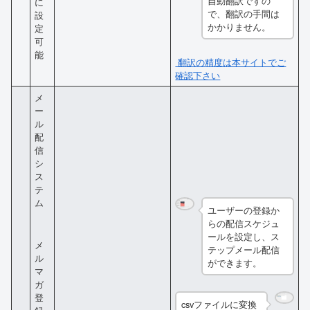
自動翻訳ですの
に
で、翻訳の手間は
設
かかりません。
定
可
能
翻訳の精度は本サイトでご
確認下さい
メ
ー
ル
配
信
シ
ス
テ
ム
ユーザーの登録か
らの配信スケジュ
ールを設定し、ス
メ
テップメール配信
ル
ができます。
マ
ガ
登
csvファイルに変換