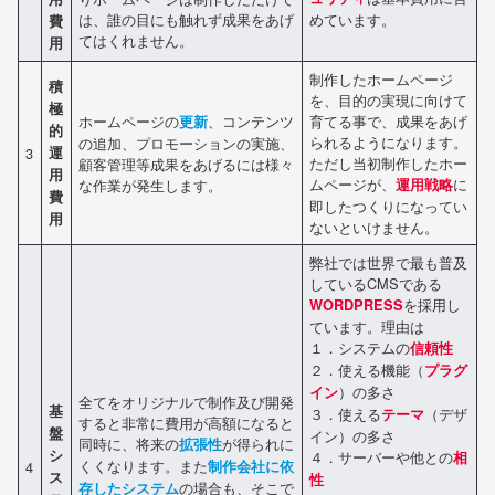
は、誰の目にも触れず成果をあげ
めています。
費
てはくれません。
用
制作したホームページ
積
を、目的の実現に向けて
極
ホームページの
、コンテンツ
育てる事で、成果をあげ
更新
的
られるようになります。
の追加、プロモーションの実施、
3
運
ただし当初制作したホー
顧客管理等成果をあげるには様々
用
ムページが、
に
な作業が発生します。
運用戦略
費
即したつくりになってい
用
ないといけません。
弊社では世界で最も普及
しているCMSである
を採用し
WORDPRESS
ています。理由は
１．システムの
信頼性
２．使える機能（
プラグ
）の多さ
イン
全てをオリジナルで制作及び開発
基
３．使える
（デザ
テーマ
すると非常に費用が高額になると
盤
イン）の多さ
同時に、将来の
が得られに
拡張性
シ
４．サーバーや他との
相
くくなります。また
4
制作会社に依
ス
性
の場合も、そこで
存したシステム