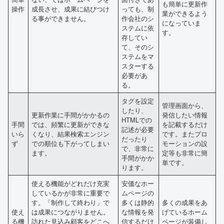
も簡単に更新作
操作
成長させ、成果に結びつけ
っても、制
業ができるよう
る事ができません。
作会社のシ
になっていま
ステムに依
す。
存してい
て、そのシ
ステムをマ
スターする
必要があ
る。
タグを設定
管理画面から、
したり、
更新作業に手間がかかるの
発信したい情報
HTMLでの
手間
では、頻繁に更新ができな
を記載するだけ
記述が必要
いら
くなり、結果検索エンジン
です。またプロ
だったり
ず
での順位も下がってしまい
モーションの設
で、非常に
ます。
定等も非常に簡
手間がかか
単です。
ります。
使える機能がどれだけ充実
安価なホー
しているかが非常に重要で
ムページの
す。「制作して終わり」で
多くは静的
多くの成果をあ
使え
は成果につながりません。
な情報を発
げているホーム
る機
訪れた見込み顧客をどこへ
信するだけ
ページが装備し