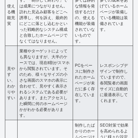
使え
は成果につながりません。
な情報を発
げているホーム
る機
訪れた見込み顧客をどこへ
信するだけ
ページが装備し
能充
誘導し、何を訴え、最終的
の、使える
ている機能は装
実
にどこに落とし込むかとい
機能が装備
備されていま
った戦略的なシステム構成
されていな
す。
と合致したホームページで
いもので
なくてはなりません。
す。
業種やターゲットによって
も異なりますが、大半のケ
ースでは、現在8割がスマホ
PCをベー
レスポンシブデ
見や
から閲覧されています。そ
スに制作さ
ザインで制作し
す
のため、様々なサイズの小
れたホーム
ていますので、
い、
さな画面のスマホの表示に
ページが未
各閲覧者の画面
わか
合わせて、見やすく表示さ
だに多く存
サイズに自動的
りや
れるシステムである必要が
在していま
に最適表示して
すい
あります。またアクセスし
す。
くれます。
た瞬間に何のホームページ
かがわかる必要がありま
す。
制作したば
SEO対策で効果
かりのホー
を高められるよ
ムページは
うに様々な設定