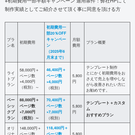
※初期費用一部半額キャンペーン 適用条件：弊社HPにて
制作実績としてご紹介させて頂く事に同意を頂ける方
初期費用一
部20％OFF
プラ
キャンペー
月額
初期費用
プラン概要
ン名
費用
ン
（2025年6
月末まで）
テンプレート制作
58,000円＋
46,400円＋
ライ
とにかく初期費用をお
ページ数
5,800
ページ数
トプ
さえて売上を増やしな
×4,000円
円
×4,000円
ラン
がら改善されたい方に
（税別）～
（税別）
お勧めです。
ベー
88,000円＋
70,400円＋
テンプレート＋カスタ
シッ
ページ数
ページ数
5,800
ム
円
クプ
×7,000円
×7,000円
おすすめプラン
（税別）
ラン
（税別）～
オリ
148,000円＋
118,400円＋
ジナ
ページ数
5,800
ページ数