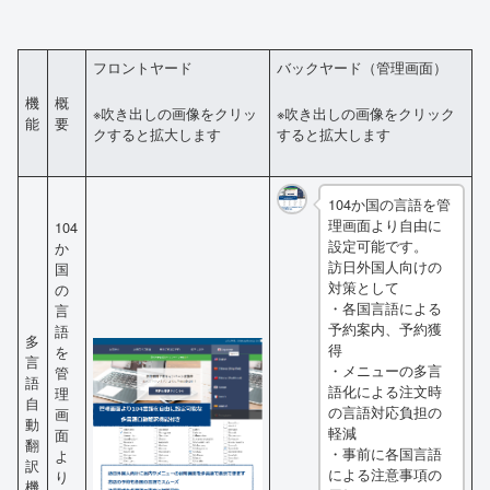
フロントヤード
バックヤード（管理画面）
機
概
※吹き出しの画像をクリッ
※吹き出しの画像をクリック
能
要
クすると拡大します
すると拡大します
104か国の言語を管
理画面より自由に
104
設定可能です。
か
訪日外国人向けの
国
対策として
の
・各国言語による
言
予約案内、予約獲
語
多
得
を
言
・メニューの多言
管
語
語化による注文時
理
自
の言語対応負担の
画
動
軽減
面
翻
・事前に各国言語
よ
訳
による注意事項の
り
機