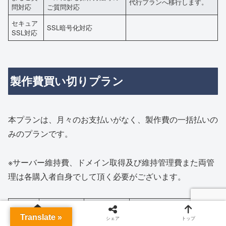
代行プランへ移行します。
問対応
ご質問対応
セキュア
SSL暗号化対応
SSL対応
製作費買い切りプラン
本プランは、月々のお支払いがなく、製作費の一括払いの
みのプランです。
※サーバー維持費、ドメイン取得及び維持管理費また両管
理は各購入者自身でして頂く必要がございます。
初期費用一
部20％OFF
Translate »
ホーム
シェア
トップ