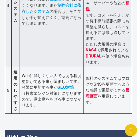
シ
４．サーバーや他との
相
くくなります。また
4
制作会社に依
ス
性
の場合も、そこで
存したシステム
テ
です。コストを抑え、か
しか手が加えにくく、割高になっ
ム
つ将来機能拡張の際にも
てしまいます。
障壁を減らし、コストを
抑えるには最も適してい
ます。
ただし大規模の場合は
で採用されている
NASA
を使う場合もあ
DRUPAL
ります。
運
Webに詳しくない人でもある程度
用
弊社のシステムではブロ
更新ができる事が望ましいです。
グやSNSを更新するよう
の
頻繁に更新する事が
SEO対策
な感覚で更新ができる
5
管
し
（検索エンジン対策）になります
を用意していま
理画面
や
ので、露出度をあげる事につなが
す。
す
ります。
さ