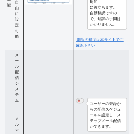
周知
自
能
に役立ちます。
由
自動翻訳ですの
に
で、翻訳の手間は
設
かかりません。
定
可
能
翻訳の精度は本サイトでご
確認下さい
メ
ー
ル
配
信
シ
ス
テ
ム
ユーザーの登録か
らの配信スケジュ
ールを設定し、ス
メ
テップメール配信
ル
ができます。
マ