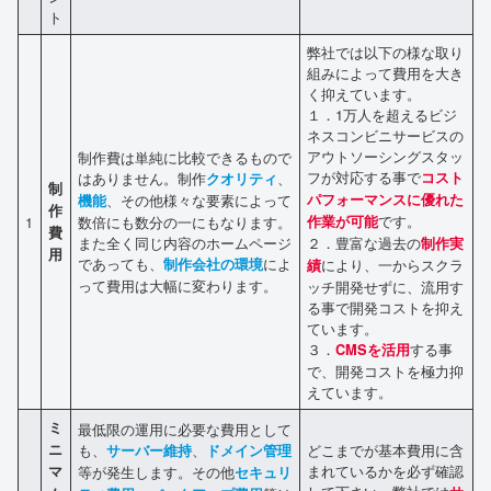
ト
弊社では以下の様な取り
組みによって費用を大き
く抑えています。
１．1万人を超えるビジ
ネスコンビニサービスの
アウトソーシングスタッ
制作費は単純に比較できるもので
フが対応する事で
はありません。制作
、
コスト
クオリティ
制
、その他様々な要素によって
パフォーマンスに優れた
機能
作
です。
1
数倍にも数分の一にもなります。
作業が可能
費
また全く同じ内容のホームページ
２．豊富な過去の
制作実
用
であっても、
によ
制作会社の環境
により、一からスクラ
績
って費用は大幅に変わります。
ッチ開発せずに、流用す
る事で開発コストを抑え
ています。
３．
する事
CMSを活用
で、開発コストを極力抑
えています。
ミ
最低限の運用に必要な費用として
ニ
も、
、
どこまでが基本費用に含
サーバー維持
ドメイン管理
まれているかを必ず確認
マ
等が発生します。その他
セキュリ