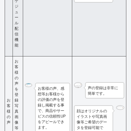
ケ
ジ
ュ
ー
ル
配
信
機
能
お
客
様
の
声
声の登録は非常に
お客様の声、感
を
簡単です。
想等お客様から
登
の評価の声を登
お
録
録し掲載する事
客
写
で、商品やサー
顔はオリジナルの
様
真
ビスの信頼性UP
イラストや写真画
の
画
をアピールでき
像等ご希望のデー
声
像
ます。
タを登録可能で
等