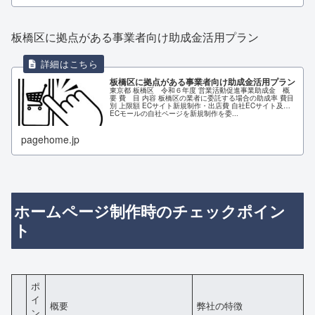
板橋区に拠点がある事業者向け助成金活用プラン
板橋区に拠点がある事業者向け助成金活用プラン
東京都 板橋区 令和６年度 営業活動促進事業助成金 概
要 費 目 内容 板橋区の業者に委託する場合の助成率 費目
別 上限額 ECサイト新規制作・出店費 自社ECサイト及び
ECモールの自社ページを新規制作を委...
pagehome.jp
ホームページ制作時のチェックポイン
ト
ポ
イ
概要
弊社の特徴
ン