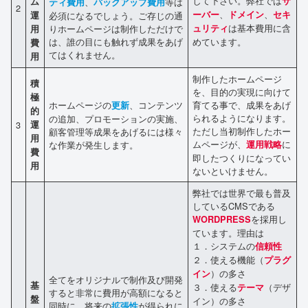
して下さい。弊社では
サ
ム
、
等は
ティ費用
バックアップ費用
2
、
、
ーバー
ドメイン
セキ
運
必須になるでしょう。ご存じの通
は基本費用に含
りホームページは制作しただけで
ュリティ
用
は、誰の目にも触れず成果をあげ
めています。
費
てはくれません。
用
制作したホームページ
積
を、目的の実現に向けて
極
ホームページの
、コンテンツ
育てる事で、成果をあげ
更新
的
られるようになります。
の追加、プロモーションの実施、
3
運
ただし当初制作したホー
顧客管理等成果をあげるには様々
用
ムページが、
に
な作業が発生します。
運用戦略
費
即したつくりになってい
用
ないといけません。
弊社では世界で最も普及
しているCMSである
を採用し
WORDPRESS
ています。理由は
１．システムの
信頼性
２．使える機能（
プラグ
）の多さ
イン
全てをオリジナルで制作及び開発
基
３．使える
（デザ
テーマ
すると非常に費用が高額になると
盤
イン）の多さ
同時に、将来の
が得られに
拡張性