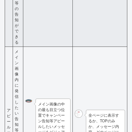
等
の
告
知
が
で
き
る
メ
イ
ン
画
像
内
に
発
信
し
メイン画像の中
た
の最も目立つ位
ア
い
置でキャンペー
全ページに表示す
ピ
告
ン告知等アピー
るか、TOPのみ
ー
知
ルしたいメッセ
か、メッセージ内
ル
等
ージをビジュア
容、どのページに