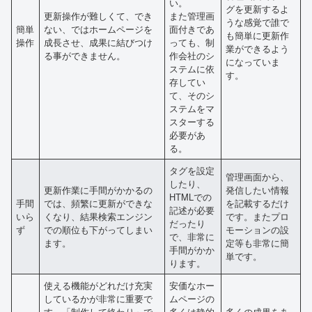
い。
グを更新するよ
更新操作が難しくて、でき
また管理画
うな感覚で誰で
簡単
ない、ではホームページを
面付きであ
も簡単に更新作
操作
成長させ、成果に結びつけ
っても、制
業ができるよう
る事ができません。
作会社のシ
になっていま
ステムに依
す。
存してい
て、そのシ
ステムをマ
スターする
必要があ
る。
タグを設定
管理画面から、
したり、
更新作業に手間がかかるの
発信したい情報
HTMLでの
手間
では、頻繁に更新ができな
を記載するだけ
記述が必要
いら
くなり、結果検索エンジン
です。またプロ
だったり
ず
での順位も下がってしまい
モーションの設
で、非常に
ます。
定等も非常に簡
手間がかか
単です。
ります。
使える機能がどれだけ充実
安価なホー
しているかが非常に重要で
ムページの
す。「制作して終わり」で
多くは静的
多くの成果をあ