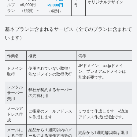
オリジナルデザイン
ルプ
×9,000円
円
×9,000円
ラン
（税別）～
（税別）
基本プランに含まれるサービス（全てのプランに含まれて
います）
作業名
概要
備考
JPドメイン、co.jpドメイ
ドメイン
使用されていない取得可
ン、プレミアムドメインは
取得
能なドメインの取得代行
別途必要です。
レンタル
弊社が契約するサーバー
サーバー
の共有利用
費用
メールア
ご指定のメールアドレス
３つまで作成します ※追加
ドレス作
を作成します
アドレス作成は別途です。
成
メールに
納品から１週間以内のメ
納品から1週間超以降は運用
よるご質
ールによる操作方法等の