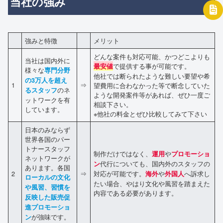
当社の強み
強みと特徴
メリット
どんな案件も対応可能、かつどこよりも
当社は国内外に
で提供する事が可能です。
最安値
様々な
専門分野
他社では断られたような難しい要望や希
の3万人を超え
1
⇒
望費用に合わなかった等で断念していた
のネ
るスタッフ
ような開発案件等があれば、ぜひ一度ご
ットワークを有
相談下さい。
しています。
※他社の料金とぜひ比較してみて下さい
日本のみならず
世界各国のパー
トナースタッフ
制作だけではなく、
や
運用
プロモーショ
ネットワークが
代行についても、国内外のスタッフの
ン
あります。各国
2
⇒
対応が可能です。
や
へ訴求し
海外
外国人
ローカルの文化
たい場合、やはり文化や風習を踏まえた
や風習、習慣を
内容である必要があります。
反映した販売促
進プロモーショ
が強味です。
ン