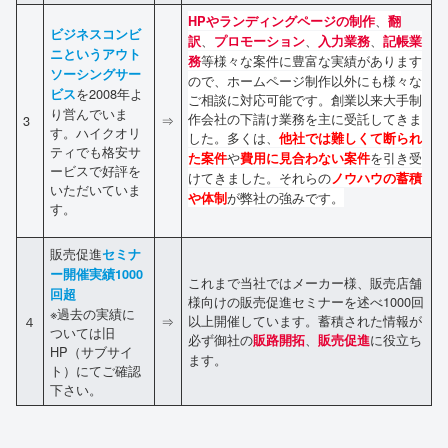
、
HPやランディングページの制作
翻
ビジネスコンビ
、
、
、
訳
プロモーション
入力業務
記帳業
ニというアウト
等様々な案件に豊富な実績があります
務
ソーシングサー
ので、ホームページ制作以外にも様々な
を2008年よ
ビス
ご相談に対応可能です。創業以来大手制
り営んでいま
作会社の下請け業務を主に受託してきま
3
⇒
す。ハイクオリ
した。多くは、
他社では難しくて断られ
ティでも格安サ
や
を引き受
た案件
費用に見合わない案件
ービスで好評を
けてきました。それらの
ノウハウの蓄積
いただいていま
が弊社の強みです。
や体制
す。
販売促進
セミナ
ー開催実績1000
これまで当社ではメーカー様、販売店舗
回超
様向けの販売促進セミナーを述べ1000回
※過去の実績に
以上開催しています。蓄積された情報が
４
⇒
ついては旧
必ず御社の
、
に役立ち
販路開拓
販売促進
HP（サブサイ
ます。
ト）にてご確認
下さい。