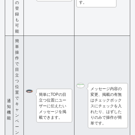
す。
の
登
録
も
可
能
簡
単
操
作
で
目
立
つ
位
メッセージ内容の
置
簡単にTOPの目
変更、掲載の有無
で
立つ位置にユー
はチェックボック
通
キ
ザーに伝えたい
スにチェックを入
知
ャ
メッセージを掲
れたり、はずした
機
ン
載できます。
りのみで操作が簡
能
ペ
単です。
ー
ン