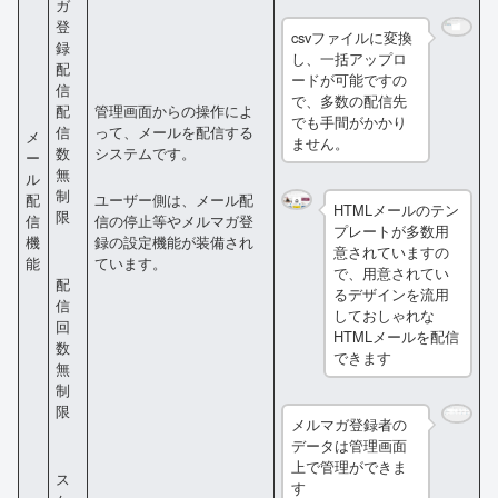
ガ
登
csvファイルに変換
録
し、一括アップロ
配
ードが可能ですの
信
で、多数の配信先
管理画面からの操作によ
配
でも手間がかかり
って、メールを配信する
信
メ
ません。
システムです。
数
ー
無
ル
制
配
ユーザー側は、メール配
HTMLメールのテン
限
信
信の停止等やメルマガ登
プレートが多数用
機
録の設定機能が装備され
意されていますの
能
ています。
で、用意されてい
配
るデザインを流用
信
しておしゃれな
回
HTMLメールを配信
数
できます
無
制
限
メルマガ登録者の
データは管理画面
上で管理ができま
ス
す