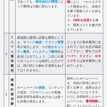
であっても、
によ
制作会社の環境
により、一からスクラ
績
って費用は大幅に変わります。
ッチ開発せずに、流用す
る事で開発コストを抑え
ています。
３．
する事
CMSを活用
で、開発コストを極力抑
えています。
ミ
最低限の運用に必要な費用として
ニ
も、
、
どこまでが基本費用に含
サーバー維持
ドメイン管理
まれているかを必ず確認
マ
等が発生します。その他
セキュリ
して下さい。弊社では
サ
ム
、
等は
ティ費用
バックアップ費用
2
、
、
ーバー
ドメイン
セキ
運
必須になるでしょう。ご存じの通
は基本費用に含
りホームページは制作しただけで
ュリティ
用
は、誰の目にも触れず成果をあげ
めています。
費
てはくれません。
用
制作したホームページ
積
を、目的の実現に向けて
極
ホームページの
、コンテンツ
育てる事で、成果をあげ
更新
的
られるようになります。
の追加、プロモーションの実施、
3
運
ただし当初制作したホー
顧客管理等成果をあげるには様々
用
ムページが、
に
な作業が発生します。
運用戦略
費
即したつくりになってい