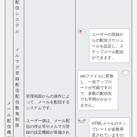
配
信
シ
ス
テ
ム
ユーザーの登録か
らの配信スケジュ
ールを設定し、ス
メ
テップメール配信
ル
ができます。
マ
ガ
登
csvファイルに変換
録
し、一括アップロ
配
ードが可能ですの
信
で、多数の配信先
管理画面からの操作によ
配
でも手間がかかり
って、メールを配信する
信
メ
ません。
システムです。
数
ー
無
ル
制
配
ユーザー側は、メール配
HTMLメールのテン
限
信
信の停止等やメルマガ登
プレートが多数用
機
録の設定機能が装備され
意されていますの