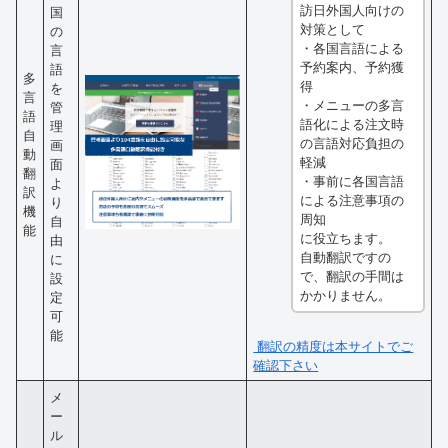
訪日外国人向けの
国
対策として
の
・各国言語による
言
予約案内、予約獲
語
多
得
を
言
・メニューの多言
管
語
語化による注文時
理
自
の言語対応負担の
画
動
軽減
面
翻
・事前に各国言語
よ
訳
による注意事項の
り
機
周知
自
能
に役立ちます。
由
自動翻訳ですの
に
で、翻訳の手間は
設
かかりません。
定
可
能
翻訳の精度は本サイトでご
確認下さい
メ
ー
ル