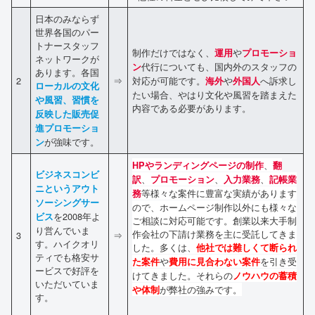
日本のみならず
世界各国のパー
トナースタッフ
制作だけではなく、
や
運用
プロモーショ
ネットワークが
代行についても、国内外のスタッフの
ン
あります。各国
2
⇒
対応が可能です。
や
へ訴求し
海外
外国人
ローカルの文化
たい場合、やはり文化や風習を踏まえた
や風習、習慣を
内容である必要があります。
反映した販売促
進プロモーショ
が強味です。
ン
、
HPやランディングページの制作
翻
ビジネスコンビ
、
、
、
訳
プロモーション
入力業務
記帳業
ニというアウト
等様々な案件に豊富な実績があります
務
ソーシングサー
ので、ホームページ制作以外にも様々な
を2008年よ
ビス
ご相談に対応可能です。創業以来大手制
り営んでいま
作会社の下請け業務を主に受託してきま
3
⇒
す。ハイクオリ
した。多くは、
他社では難しくて断られ
ティでも格安サ
や
を引き受
た案件
費用に見合わない案件
ービスで好評を
けてきました。それらの
ノウハウの蓄積
いただいていま
が弊社の強みです。
や体制
す。