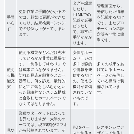
タグを設定
管理画面から、
したり、
更新作業に手間がかかるの
発信したい情報
HTMLでの
手間
では、頻繁に更新ができな
を記載するだけ
記述が必要
いら
くなり、結果検索エンジン
です。またプロ
だったり
ず
での順位も下がってしまい
モーションの設
で、非常に
ます。
定等も非常に簡
手間がかか
単です。
ります。
使える機能がどれだけ充実
安価なホー
しているかが非常に重要で
ムページの
す。「制作して終わり」で
多くは静的
多くの成果をあ
使え
は成果につながりません。
な情報を発
げているホーム
る機
訪れた見込み顧客をどこへ
信するだけ
ページが装備し
能充
誘導し、何を訴え、最終的
の、使える
ている機能は装
実
にどこに落とし込むかとい
機能が装備
備されていま
った戦略的なシステム構成
されていな
す。
と合致したホームページで
いもので
なくてはなりません。
す。
業種やターゲットによって
も異なりますが、大半のケ
ースでは、現在8割がスマホ
PCをベー
レスポンシブデ
見や
から閲覧されています。そ
スに制作さ
ザインで制作し