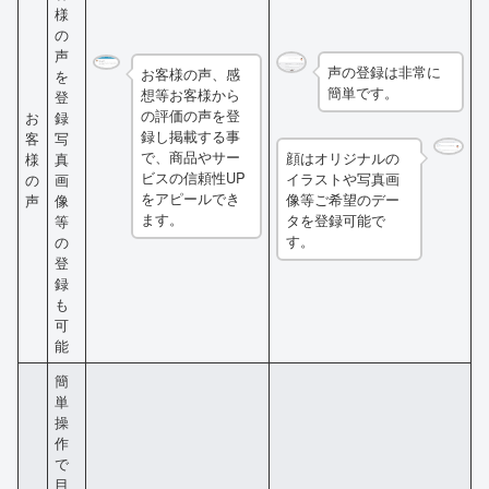
様
の
声
声の登録は非常に
お客様の声、感
を
簡単です。
想等お客様から
登
の評価の声を登
お
録
録し掲載する事
客
写
で、商品やサー
顔はオリジナルの
様
真
ビスの信頼性UP
イラストや写真画
の
画
をアピールでき
像等ご希望のデー
声
像
ます。
タを登録可能で
等
す。
の
登
録
も
可
能
簡
単
操
作
で
目