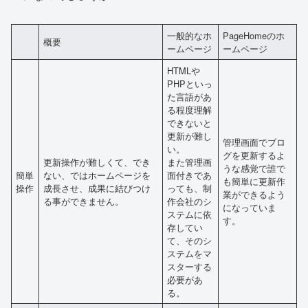
一般的なホ
PageHomeのホ
概要
ームページ
ームページ
HTMLや
PHPといっ
た言語があ
る程度理解
できないと
更新が難し
管理画面でブロ
い。
グを更新するよ
更新操作が難しくて、でき
また管理画
うな感覚で誰で
簡単
ない、ではホームページを
面付きであ
も簡単に更新作
操作
成長させ、成果に結びつけ
っても、制
業ができるよう
る事ができません。
作会社のシ
になっていま
ステムに依
す。
存してい
て、そのシ
ステムをマ
スターする
必要があ
る。