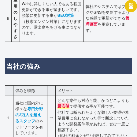
運
Webに詳しくない人でもある程度
用
弊社のシステムではブロ
更新ができる事が望ましいです。
グやSNSを更新するよう
の
頻繁に更新する事が
SEO対策
な感覚で更新ができる
5
管
し
（検索エンジン対策）になります
を用意していま
理画面
や
ので、露出度をあげる事につなが
す。
す
ります。
さ
当社の強み
強みと特徴
メリット
どんな案件も対応可能、かつどこよりも
当社は国内外に
で提供する事が可能です。
最安値
様々な
専門分野
他社では断られたような難しい要望や希
の3万人を超え
1
⇒
望費用に合わなかった等で断念していた
のネ
るスタッフ
ような開発案件等があれば、ぜひ一度ご
ットワークを有
相談下さい。
しています。
※他社の料金とぜひ比較してみて下さい