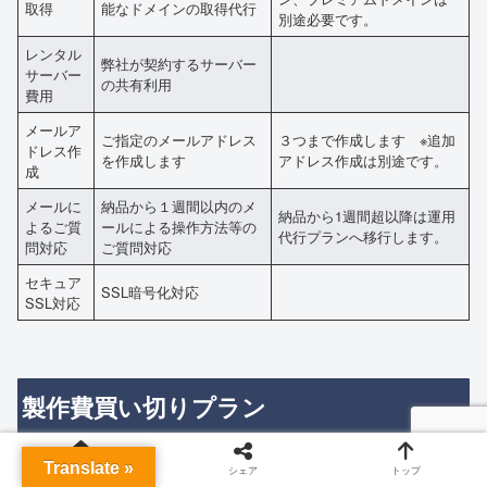
取得
能なドメインの取得代行
別途必要です。
レンタル
弊社が契約するサーバー
サーバー
の共有利用
費用
メールア
ご指定のメールアドレス
３つまで作成します ※追加
ドレス作
を作成します
アドレス作成は別途です。
成
メールに
納品から１週間以内のメ
納品から1週間超以降は運用
よるご質
ールによる操作方法等の
代行プランへ移行します。
問対応
ご質問対応
セキュア
SSL暗号化対応
SSL対応
製作費買い切りプラン
Translate »
ホーム
シェア
トップ