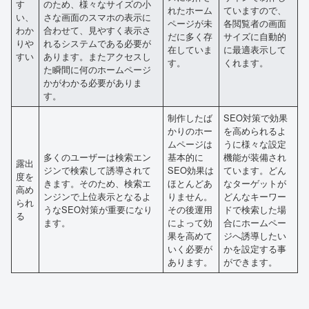
す
のため、様々なサイズの小
れたホーム
ていますので、
い、
さな画面のスマホの表示に
ページが未
各閲覧者の画面
わか
合わせて、見やすく表示さ
だに多く存
サイズに自動的
りや
れるシステムである必要が
在していま
に最適表示して
すい
あります。またアクセスし
す。
くれます。
た瞬間に何のホームページ
かがわかる必要がありま
す。
制作したば
SEO対策で効果
かりのホー
を高められるよ
ムページは
うに様々な設定
多くのユーザーは検索エン
基本的に
機能が装備され
露出
ジンで検索して誘導されて
SEO効果は
ています。どん
度を
きます。そのため、検索エ
ほとんどあ
なターゲットが
高め
ンジンで上位表示となるよ
りません。
どんなキーワー
られ
うなSEO対策が重要になり
その後運用
ドで検索した場
る
ます。
によって効
合にホームペー
果を高めて
ジへ誘導したい
いく必要が
かを設定する事
あります。
ができます。