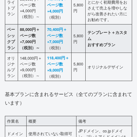
ライ
とにかく初期費用をお
ページ数
5,800
ページ数
トプ
さえて売上を増やしな
×4,000円
円
×4,000円
ラン
がら改善されたい方に
（税別）～
（税別）
お勧めです。
ベー
88,000円＋
70,400円＋
テンプレート＋カスタ
シッ
ページ数
ページ数
5,800
ム
円
クプ
×7,000円
×7,000円
おすすめプラン
（税別）
ラン
（税別）～
オリ
148,000円＋
118,400円＋
ジナ
ページ数
5,800
ページ数
オリジナルデザイン
ルプ
×9,000円
円
×9,000円
ラン
（税別）～
（税別）
基本プランに含まれるサービス（全てのプランに含まれて
います）
作業名
概要
備考
JPドメイン、co.jpドメイ
ドメイン
使用されていない取得可
ン、プレミアムドメインは