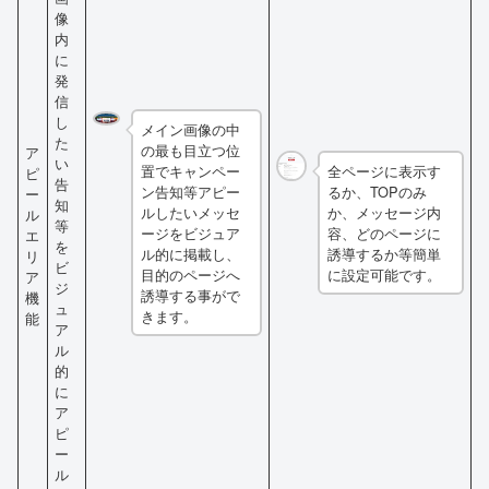
像
内
に
発
信
し
メイン画像の中
た
の最も目立つ位
ア
い
置でキャンペー
全ページに表示す
ピ
告
ン告知等アピー
るか、TOPのみ
ー
知
ルしたいメッセ
か、メッセージ内
ル
等
ージをビジュア
容、どのページに
エ
を
ル的に掲載し、
誘導するか等簡単
リ
ビ
目的のページへ
に設定可能です。
ア
ジ
誘導する事がで
機
ュ
きます。
能
ア
ル
的
に
ア
ピ
ー
ル