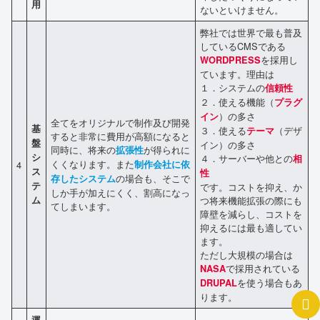
用
ないといけません。
弊社では世界で最も普及
しているCMSである
を採用し
WORDPRESS
ています。理由は
１．システムの
信頼性
２．使える機能（
プラグ
）の多さ
イン
全てをオリジナルで制作及び開発
基
３．使える
（デザ
テーマ
すると非常に費用が高額になると
盤
イン）の多さ
同時に、将来の
が得られに
拡張性
シ
４．サーバーや他との
相
くくなります。また
4
制作会社に依
ス
性
の場合も、そこで
存したシステム
テ
です。コストを抑え、か
しか手が加えにくく、割高になっ
ム
つ将来機能拡張の際にも
てしまいます。
障壁を減らし、コストを
抑えるには最も適してい
ます。
ただし大規模の場合は
で採用されている
NASA
を使う場合もあ
DRUPAL
ります。