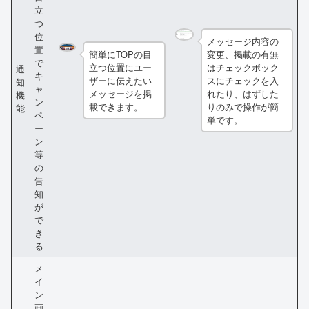
立
つ
位
メッセージ内容の
置
簡単にTOPの目
変更、掲載の有無
で
立つ位置にユー
はチェックボック
通
キ
ザーに伝えたい
スにチェックを入
知
ャ
メッセージを掲
れたり、はずした
機
ン
載できます。
りのみで操作が簡
能
ペ
単です。
ー
ン
等
の
告
知
が
で
き
る
メ
イ
ン
画