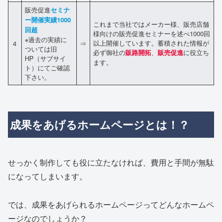
販売促進
セミナ
ー開催実績1000
これまで当社ではメーカー様、販売店舗
回超
様向けの販売促進セミナーを述べ1000回
※過去の実績に
以上開催しています。蓄積された情報が
４
⇒
ついては旧
必ず御社の
、
に役立ち
販路開拓
販売促進
HP（サブサイ
ます。
ト）にてご確認
下さい。
成果をあげるホームページとは！？
せっかく制作しても役に立たなければ、費用と手間が無駄
になってしまいます。
では、成果をあげられるホームページってどんなホームペ
ージなのでしょうか？