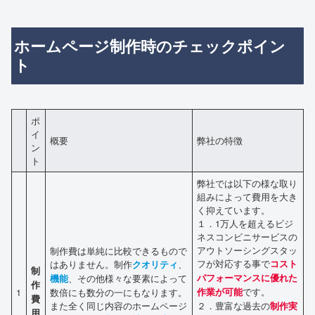
ホームページ制作時のチェックポイン
ト
ポ
イ
概要
弊社の特徴
ン
ト
弊社では以下の様な取り
組みによって費用を大き
く抑えています。
１．1万人を超えるビジ
ネスコンビニサービスの
アウトソーシングスタッ
制作費は単純に比較できるもので
フが対応する事で
はありません。制作
、
コスト
クオリティ
制
、その他様々な要素によって
パフォーマンスに優れた
機能
作
です。
1
数倍にも数分の一にもなります。
作業が可能
費
また全く同じ内容のホームページ
２．豊富な過去の
制作実
用