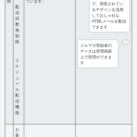
能
ています。
で、用意されてい
配
るデザインを流用
信
しておしゃれな
回
HTMLメールを配信
数
できます
無
制
限
メルマガ登録者の
データは管理画面
上で管理ができま
ス
す
ケ
ジ
ュ
ー
ル
配
信
機
能
お
客