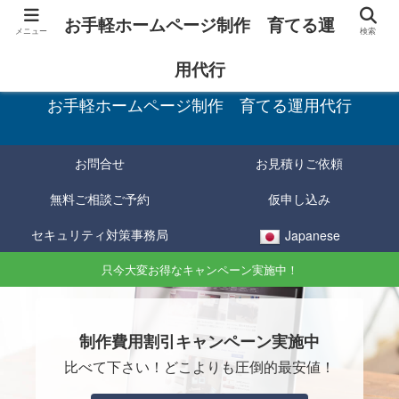
お手軽ホームページ制作 育てる運
メニュー
検索
お手軽に制作し、育てて確実に成果をあげる！
用代行
お手軽ホームページ制作 育てる運用代行
お問合せ
お見積りご依頼
無料ご相談ご予約
仮申し込み
セキュリティ対策事務局
Japanese
只今大変お得なキャンペーン実施中！
制作費用割引キャンペーン実施中
比べて下さい！どこよりも圧倒的最安値！