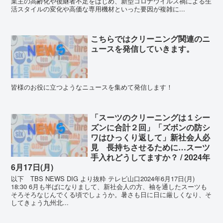
業主の高齢化や後継者不足をはじめ、新型コロナウイルス禍による生
活スタイルの変化や高価な専用機材といった要因が複雑に...
こちらではクリーニング関連のニ
ュースを発信していきます。
皆様のお役に立つようなニュースを集めて発信します！
「スーツのクリーニングは１シー
ズンに合計２回」「ズボンの防シ
ワはひっくり返して」新社会人必
見 長持ちさせるために…スーツ
手入れどうしてますか？ / 2024年
6月17日(月)
以下 TBS NEWS DIG より抜粋 テレビ山口2024年6月17日(月)
18:30 6月も半ばになりまして、新社会人の方、袖を通したスーツも
そろそろなじんでくる頃でしょうか。暑さも日に日に厳しくなり、そ
してきょう九州北...