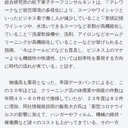
総合研究所の松下東子チーフコンサルタントは、▽テレワ
ークなど就労環境の多様化により、スーツやワイシャツと
いったビジネス着で働く人が減少していること▽形状記憶
ワイシャツや、水洗いできるスーツなど衣類が高機能化し
ていること▽洗濯乾燥機や、洗剤、アイロンなどホームク
リーニングが高機能化していること―などが挙げられると
指摘。「今はクールビズなども普及し、ビジネス上のマナ
ーよりも機能性や快適性、ひいては効率性を重視する方向
に時代の流れが来ている」と話す。
物価高も重荷となった。帝国データバンクによると、こ
の２０年ほどは、クリーニング店の休廃業や倒産の件数は
年間４０～６０件台で推移していたが、２３年度は８２件
に増加。同社情報統括部の飯島大介氏は「新型コロナウイ
ルスの影響に加えて、ハンガーやフィルム、機械の維持・
稼働費など諸々のコストも上がってきている。その一方