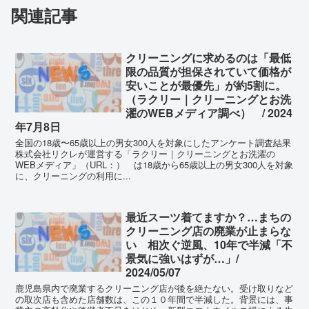
関連記事
クリーニングに求めるのは「最低
限の品質が担保されていて価格が
安いことが最優先」が約5割に。
（ラクリー｜クリーニングとお洗
濯のWEBメディア調べ） / 2024
年7月8日
全国の18歳〜65歳以上の男女300人を対象にしたアンケート調査結果
株式会社リクレが運営する「ラクリー｜クリーニングとお洗濯の
WEBメディア」（URL：） は18歳から65歳以上の男女300人を対象
に、クリーニングの利用に...
最近スーツ着てますか？…まちの
クリーニング店の廃業が止まらな
い 相次ぐ逆風、10年で半減「不
景気に強いはずが…」/
2024/05/07
鹿児島県内で廃業するクリーニング店が後を絶たない。受け取りなど
の取次店も含めた店舗数は、この１０年間で半減した。背景には、事