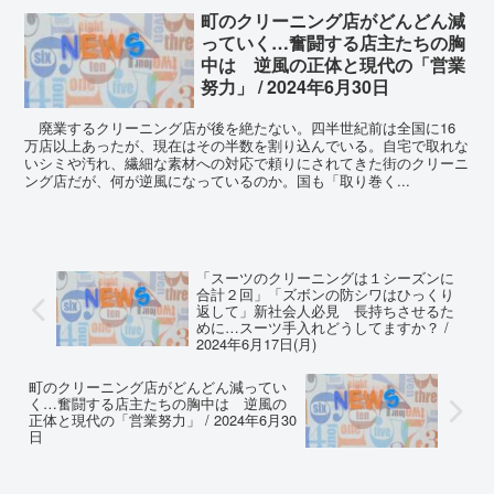
町のクリーニング店がどんどん減
っていく…奮闘する店主たちの胸
中は 逆風の正体と現代の「営業
努力」 / 2024年6月30日
廃業するクリーニング店が後を絶たない。四半世紀前は全国に16
万店以上あったが、現在はその半数を割り込んでいる。自宅で取れな
いシミや汚れ、繊細な素材への対応で頼りにされてきた街のクリーニ
ング店だが、何が逆風になっているのか。国も「取り巻く...
「スーツのクリーニングは１シーズンに
合計２回」「ズボンの防シワはひっくり
返して」新社会人必見 長持ちさせるた
めに…スーツ手入れどうしてますか？ /
2024年6月17日(月)
町のクリーニング店がどんどん減ってい
く…奮闘する店主たちの胸中は 逆風の
正体と現代の「営業努力」 / 2024年6月30
日