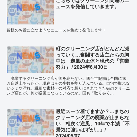
こちらではクリーニング関連のニ
ュースを発信していきます。
皆様のお役に立つようなニュースを集めて発信します！
町のクリーニング店がどんどん減
っていく…奮闘する店主たちの胸
中は 逆風の正体と現代の「営業
努力」 / 2024年6月30日
廃業するクリーニング店が後を絶たない。四半世紀前は全国に16
万店以上あったが、現在はその半数を割り込んでいる。自宅で取れな
いシミや汚れ、繊細な素材への対応で頼りにされてきた街のクリーニ
ング店だが、何が逆風になっているのか。国も「取り巻く...
最近スーツ着てますか？…まちの
クリーニング店の廃業が止まらな
い 相次ぐ逆風、10年で半減「不
景気に強いはずが…」/
2024/05/07