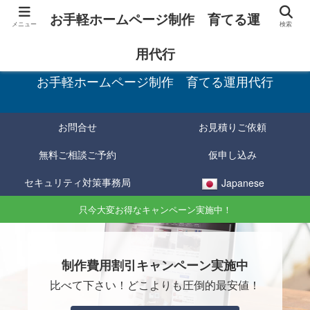
お手軽ホームページ制作 育てる運
メニュー
検索
お手軽に制作し、育てて確実に成果をあげる！
用代行
お手軽ホームページ制作 育てる運用代行
お問合せ
お見積りご依頼
無料ご相談ご予約
仮申し込み
セキュリティ対策事務局
Japanese
只今大変お得なキャンペーン実施中！
制作費用割引キャンペーン実施中
比べて下さい！どこよりも圧倒的最安値！