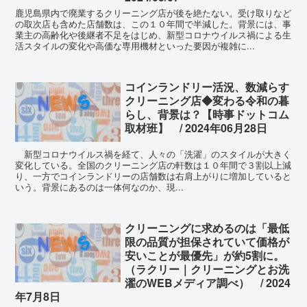
鹿児島県内で廃業するクリーニング店が後を絶たない。受け取りなど
の取次店も含めた店舗数は、この１０年間で半減した。背景には、事
業主の高齢化や後継者不足をはじめ、新型コロナウイルス禍による生
活スタイルの変化や高価な専用機材といった要因が複雑に...
コインランドリー活況、数減らす
クリーニング店◆変わる令和の暮
らし、背景は？【時事ドットコム
取材班】 / 2024年06月28日
新型コロナウイルス禍を経て、人々の「洗濯」のスタイルが大きく
変化している。全国のクリーニング店の軒数は１０年間で３割以上減
り、一方でコインランドリーの店舗数は右肩上がりに増加していると
いう。背景にあるのは一体何なのか、現...
クリーニングに求めるのは「最低
限の品質が担保されていて価格が
安いことが最優先」が約5割に。
（ラクリー｜クリーニングとお洗
濯のWEBメディア調べ） / 2024
年7月8日